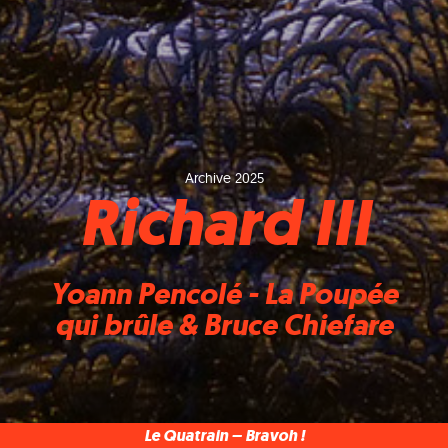
Archive 2025
Richard III
Yoann Pencolé - La Poupée
qui brûle & Bruce Chiefare
Le Quatrain – Bravoh !