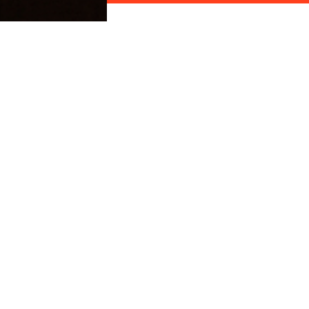
Chœur de cible
met en scè
complètent, se répondent, 
jubilatoire à construire des 
(architecte-scénographe) 
cherchent à révéler l’éventa
chacun de nous et à quel p
peut déplacer des montagn
Une pièce qui refuse les ass
flottantes.
En co-réalisation avec le C
Laboratoires Vivants