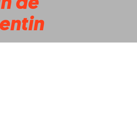
jn de
entin