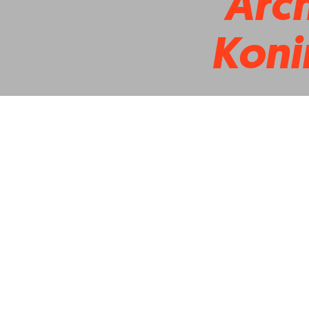
Arch
Koni