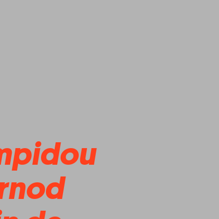
mpidou
Arnod