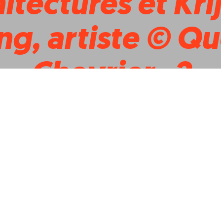
itectures et Kri
ng, artiste © Qu
Chevrier_2
|