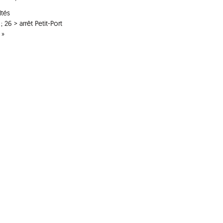
ltés
; 26 > arrêt Petit-Port
 »