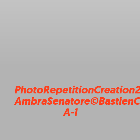
PhotoRepetitionCreation
AmbraSenatore©BastienC
A-1