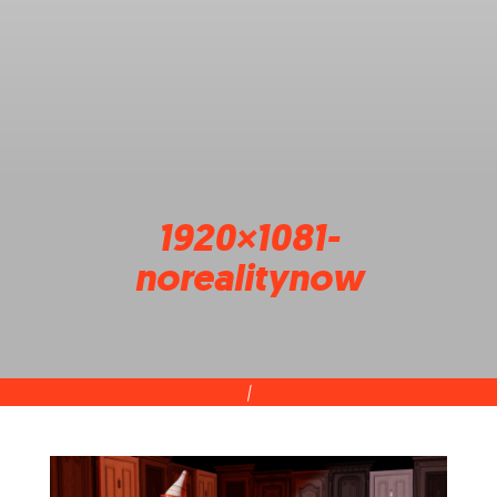
1920×1081-
norealitynow
|