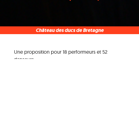
Château des ducs de Bretagne
Une proposition pour 18 performeurs et 52
danseurs
Nocturne Musée Danse
Entre visites guidées performées et créations de
sculptures chorégraphiques une découverte de
l’histoire de Nantes par le prisme de la jeunesse.
Agnieszka Ryszkiewicz est une chorégraphe et
performeuse polonaise dont le travail questionne
le regard des spectateurs et les mécanismes de
lecture.